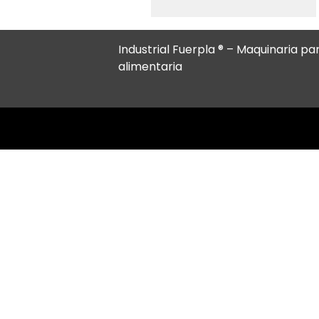
Industrial Fuerpla ® – Maquinaria par
alimentaria
Amasadoras
Amasadora A-50
Amasadora A-85
Amasadora al vacio AO-350
Amasadora al vacio AO-120/AO-120-A
Amasadora de carros intercambiables A-200
Amasadora al vacio AO-85/AO-85-A