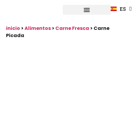
FR
ES
DE
Fuerpla Distribución
CASOS PRACTICOS
inicio
>
Alimentos
>
Carne Fresca
>
Carne
Picada
Carne Picada