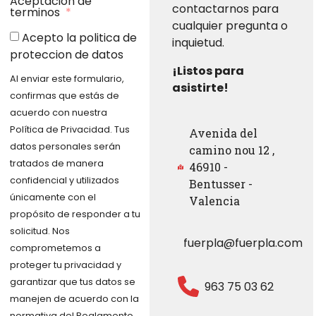
Aceptación de
contactarnos para
terminos
cualquier pregunta o
Acepto la politica de
inquietud.
proteccion de datos
¡Listos para
Al enviar este formulario,
asistirte!
confirmas que estás de
acuerdo con nuestra
Política de Privacidad. Tus
Avenida del
datos personales serán
camino nou 12 ,
tratados de manera
46910 -
confidencial y utilizados
Bentusser -
únicamente con el
Valencia
propósito de responder a tu
solicitud. Nos
fuerpla@fuerpla.com
comprometemos a
proteger tu privacidad y
garantizar que tus datos se
963 75 03 62
manejen de acuerdo con la
normativa del Reglamento