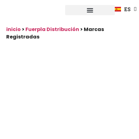
FR
ES
DE
Fuerpla Distribución
CASOS PRACTICOS
inicio
>
Fuerpla Distribución
>
Marcas
Registradas
Marcas
Registradas