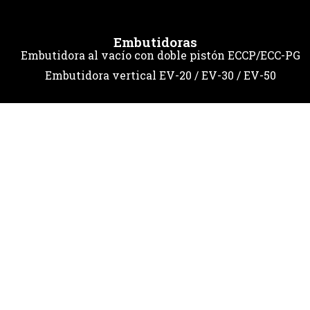
Embutidoras
Embutidora al vacío con doble pistón ECCP/ECC-PG
Embutidora vertical EV-20 / EV-30 / EV-50
Dosificadoras
dosificador manual D-500
Grupo de corte neumatico
Picadoras de carne
Picadora de carne P-130