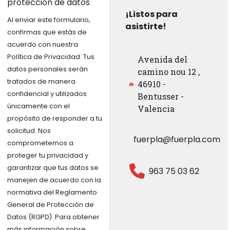
proteccion de datos
¡Listos para
Al enviar este formulario,
asistirte!
confirmas que estás de
acuerdo con nuestra
Política de Privacidad. Tus
Avenida del
datos personales serán
camino nou 12 ,
tratados de manera
46910 -
confidencial y utilizados
Bentusser -
únicamente con el
Valencia
propósito de responder a tu
solicitud. Nos
fuerpla@fuerpla.com
comprometemos a
proteger tu privacidad y
garantizar que tus datos se
963 75 03 62
manejen de acuerdo con la
normativa del Reglamento
General de Protección de
Datos (RGPD). Para obtener
más información sobre