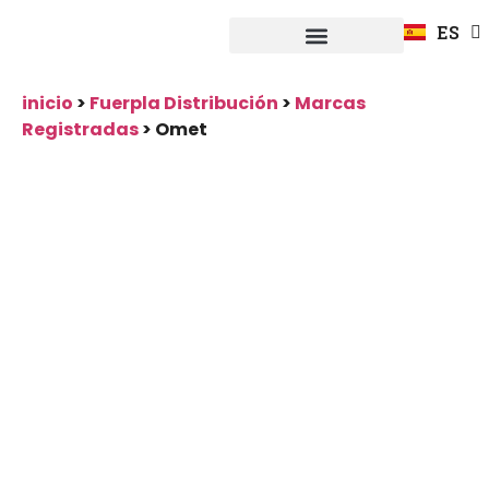
FR
ES
DE
Fuerpla Distribución
CASOS PRACTICOS
inicio
>
Fuerpla Distribución
>
Marcas
Registradas
>
Omet
Omet