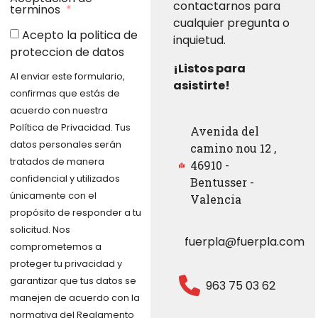
contactarnos para
terminos
cualquier pregunta o
Acepto la politica de
inquietud.
proteccion de datos
¡Listos para
Al enviar este formulario,
asistirte!
confirmas que estás de
acuerdo con nuestra
Política de Privacidad. Tus
Avenida del
datos personales serán
camino nou 12 ,
tratados de manera
46910 -
confidencial y utilizados
Bentusser -
únicamente con el
Valencia
propósito de responder a tu
solicitud. Nos
fuerpla@fuerpla.com
comprometemos a
proteger tu privacidad y
garantizar que tus datos se
963 75 03 62
manejen de acuerdo con la
normativa del Reglamento