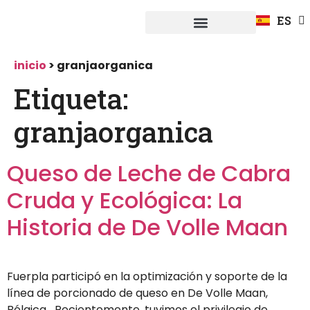
FR
ES
DE
Fuerpla Distribución
CASOS PRACTICOS
inicio
>
granjaorganica
Etiqueta:
granjaorganica
Queso de Leche de Cabra
Cruda y Ecológica: La
Historia de De Volle Maan
Fuerpla participó en la optimización y soporte de la
línea de porcionado de queso en De Volle Maan,
Bélgica Recientemente, tuvimos el privilegio de