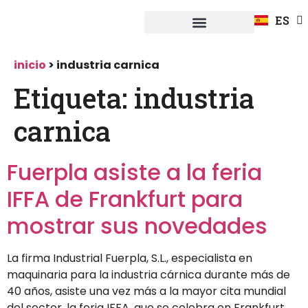
FR
ES
DE
Fuerpla Distribución
CASOS PRACTICOS
inicio
>
industria carnica
Etiqueta:
industria
carnica
Fuerpla asiste a la feria
IFFA de Frankfurt para
mostrar sus novedades
La firma Industrial Fuerpla, S.L., especialista en
maquinaria para la industria cárnica durante más de
40 años, asiste una vez más a la mayor cita mundial
del sector, la feria IFFA, que se celebra en Frankfurt