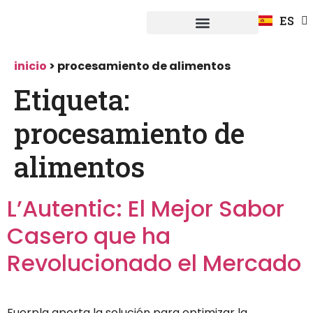
FR
ES
DE
Fuerpla Distribución
CASOS PRACTICOS
inicio
>
procesamiento de alimentos
Etiqueta:
procesamiento de
alimentos
L’Autentic: El Mejor Sabor
Casero que ha
Revolucionado el Mercado
Fuerpla aporta la solución para optimizar la