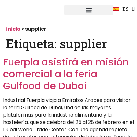
FR
ES
DE
Fuerpla Distribución
CASOS PRACTICOS
inicio
>
supplier
Etiqueta:
supplier
Fuerpla asistirá en misión
comercial a la feria
Gulfood de Dubai
Industrial Fuerpla viaja a Emiratos Arabes para visitar
la feria Gulfood de Dubai, una de las mayores
plataformas para la industria alimentaria y la
hostelería, que se celebra del 25 al 28 de febrero en el
Dubai World Trade Center. Con una agenda repleta
de entrevistas con potenciales distribuidores, Fuerpla