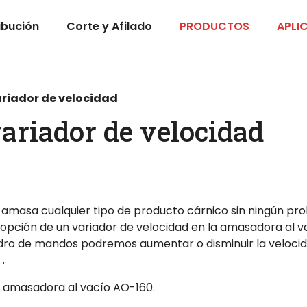
ibución
Corte y Afilado
PRODUCTOS
APLI
riador de velocidad
riador de velocidad
asa cualquier tipo de producto cárnico sin ningún prob
la opción de un variador de velocidad en la amasadora a
adro de mandos podremos aumentar o disminuir la velocida
.
a amasadora al vacío AO-160.