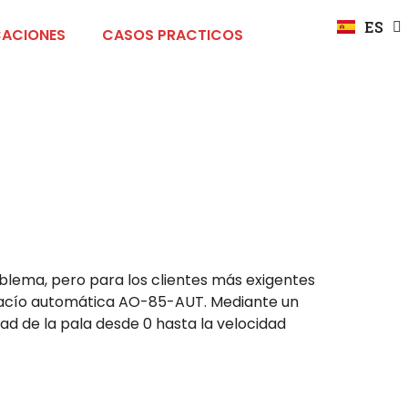
FR
ES
DE
CACIONES
CASOS PRACTICOS
lema, pero para los clientes más exigentes
l vacío automática AO-85-AUT. Mediante un
d de la pala desde 0 hasta la velocidad