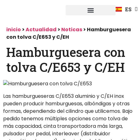
FR
ES
DE
Fuerpla Distribución
CASOS PRACTICOS
inicio
>
Actualidad
>
Noticas
>
Hamburguesera
con tolva C/E653 y C/EH
Hamburguesera con
tolva C/E653 y C/EH
Las hamburgueseras C/E653 aluminio y C/EH inox
pueden producir hamburguesas, albóndigas y otras
formas, dependiendo del cilindro que utilicemos. Bajo
pedido tenemos múltiples opciones como tolva de
más capacidad, cinta transportadora más larga,
pulsador por pedal, interleaver (distribuidor