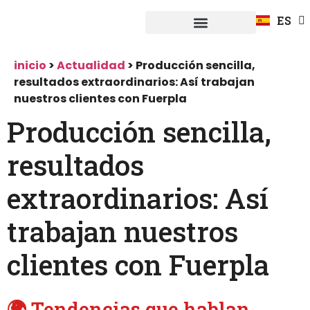
FR
ES
DE
Fuerpla Distribución
CASOS PRACTICOS
inicio
>
Actualidad
>
Producción sencilla,
resultados extraordinarios: Así trabajan
nuestros clientes con Fuerpla
Producción sencilla,
resultados
extraordinarios: Así
trabajan nuestros
clientes con Fuerpla
🌍 Tendencias que hablan