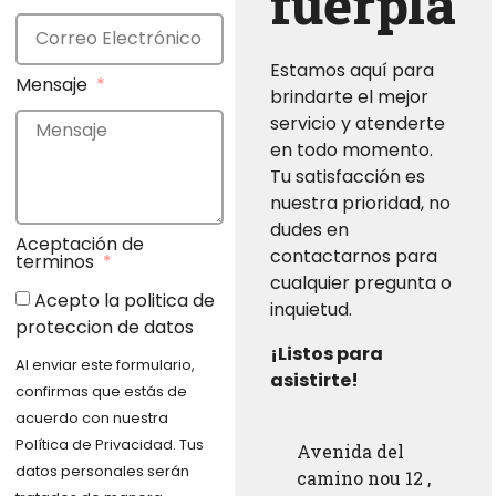
fuerpla
Estamos aquí para
Mensaje
brindarte el mejor
servicio y atenderte
en todo momento.
Tu satisfacción es
nuestra prioridad, no
dudes en
Aceptación de
contactarnos para
terminos
cualquier pregunta o
Acepto la politica de
inquietud.
proteccion de datos
¡Listos para
Al enviar este formulario,
asistirte!
confirmas que estás de
acuerdo con nuestra
Política de Privacidad. Tus
Avenida del
datos personales serán
camino nou 12 ,