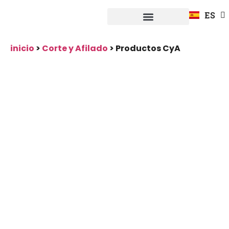
FR
ES
DE
Fuerpla Distribución
CASOS PRACTICOS
inicio
>
Corte y Afilado
>
Productos CyA
Productos CyA