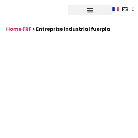
EN
FR
DE
Système Fuerpla
Home FRF
>
Entreprise industrial fuerpla
Entreprise
industrial
fuerpla