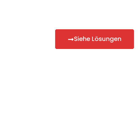
Lebensmittelhersteller sind von hoher
Qualität und eignen sich für jeden
Lebensmittelhersteller weltweit.
Siehe Lösungen