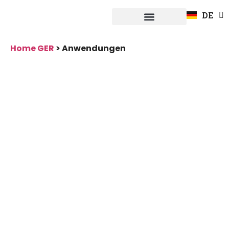
EN
DE
FR
Systeme Fuerpla
Home GER
>
Anwendungen
Anwendungen