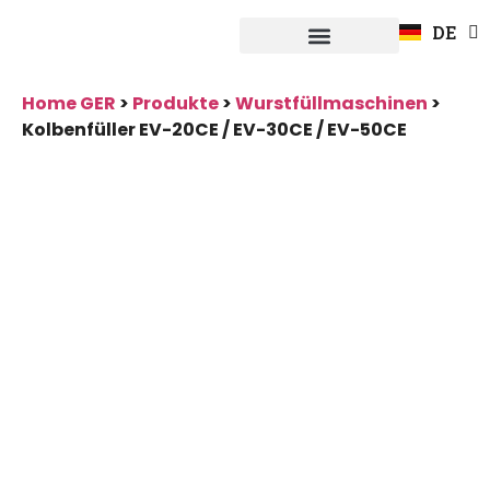
EN
DE
FR
Systeme Fuerpla
Home GER
>
Produkte
>
Wurstfüllmaschinen
>
Kolbenfüller EV-20CE / EV-30CE / EV-50CE
Kolbenfüller
EV-20CE / EV-
30CE / EV-50CE