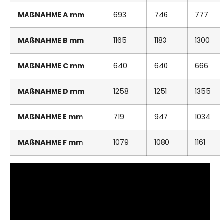
MAßNAHME A mm
693
746
777
MAßNAHME B mm
1165
1183
1300
MAßNAHME C mm
640
640
666
MAßNAHME D mm
1258
1251
1355
MAßNAHME E mm
719
947
1034
MAßNAHME F mm
1079
1080
1161