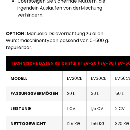
Übersteigen Sie sichernde Muttern, die
irgendein Auslaufen von derMischung
verhindern.
OPTION:
Manuelle Dslevorrichtung zu allen
Wurstmaschinentypen passend von 0-500 g.
regulierbar.
TECHNISCHE DATEN Kolbenfüller EV-20 / EV-30 / EV-5
MODELL
EV20CE
EV30CE
EV50C
FASSUNGSVERMÖGEN
20 L
30 L
50 L
LEISTUNG
1 CV
1,5 CV
2 CV
NETTOGEWICHT
125 KG
156 KG
320 KG