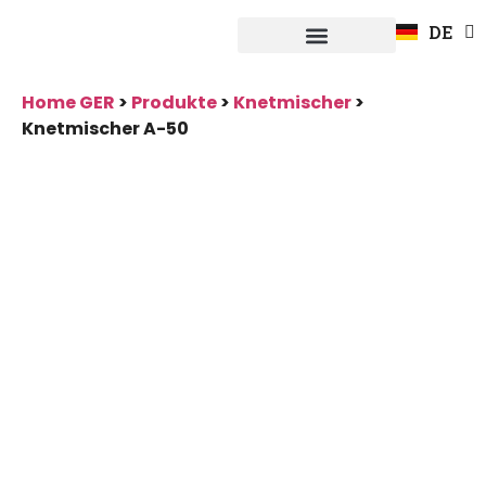
EN
DE
FR
Systeme Fuerpla
Home GER
>
Produkte
>
Knetmischer
>
Knetmischer A-50
Knetmischer
A-50