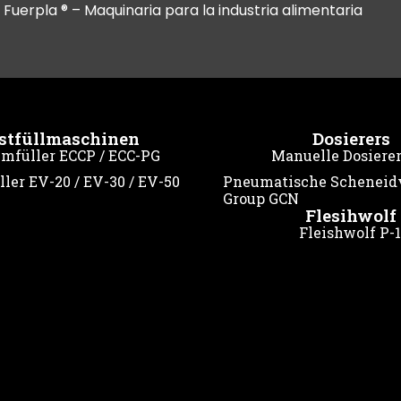
l Fuerpla ® – Maquinaria para la industria alimentaria
stfüllmaschinen
Dosierers
mfüller ECCP / ECC-PG
Manuelle Dosierer
ler EV-20 / EV-30 / EV-50
Pneumatische Scheneid
Group GCN
Flesihwolf
Fleishwolf P-