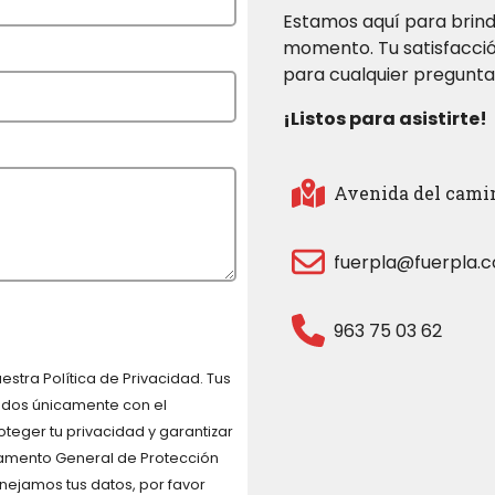
Estamos aquí para brind
momento. Tu satisfacció
para cualquier pregunta 
¡Listos para asistirte!
Avenida del camino
fuerpla@fuerpla.
963 75 03 62
estra Política de Privacidad. Tus
zados únicamente con el
teger tu privacidad y garantizar
lamento General de Protección
ejamos tus datos, por favor